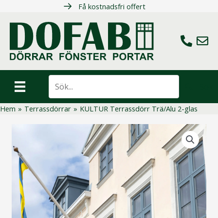
Hoppa
Få kostnadsfri offert
till
innehåll
Ring oss
Maila 
Sök
Hem
»
Terrassdörrar
»
KULTUR Terrassdörr Trä/Alu 2-glas