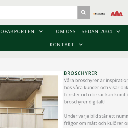
DOFABPORTEN
OM OSS – SEDAN 2004
KONTAKT
BROSCHYRER
Våra broschyrer är inspirations
hos våra kunder och visar oli
fönster och dörrar kan kombine
broschyrer digitalt!
Under varje bild står ett num
frågor om mått och kulörer o