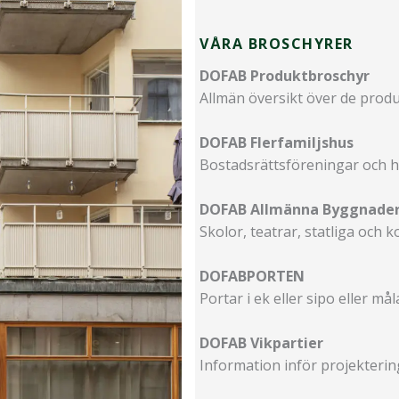
VÅRA BROSCHYRER
DOFAB Produktbroschyr
Allmän översikt över de produk
DOFAB Flerfamiljshus
Bostadsrättsföreningar och h
DOFAB Allmänna Byggnade
Skolor, teatrar, statliga oc
DOFABPORTEN
Portar i ek eller sipo eller må
DOFAB Vikpartier
Information inför projekteri