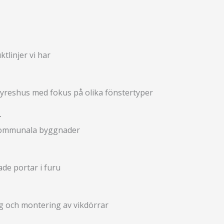
tlinjer vi har
yreshus med fokus på olika fönstertyper
r
h kommunala byggnader
lade portar i furu
ng och montering av vikdörrar