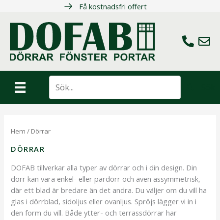
Hoppa
Få kostnadsfri offert
till
innehåll
Ring oss
Maila 
Sök
Hem
/ Dörrar
DÖRRAR
DOFAB tillverkar alla typer av dörrar och i din design. Din
dörr kan vara enkel- eller pardörr och även assymmetrisk,
där ett blad är bredare än det andra. Du väljer om du vill ha
glas i dörrblad, sidoljus eller ovanljus. Spröjs lägger vi in i
den form du vill. Både ytter- och terrassdörrar har