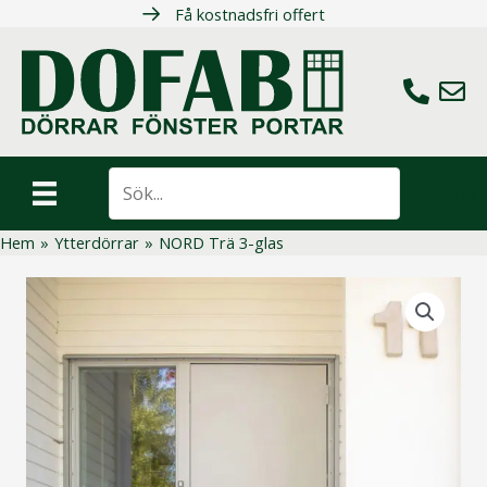
Hoppa
Få kostnadsfri offert
till
innehåll
Ring oss
Maila 
Sök
Hem
»
Ytterdörrar
»
NORD Trä 3-glas