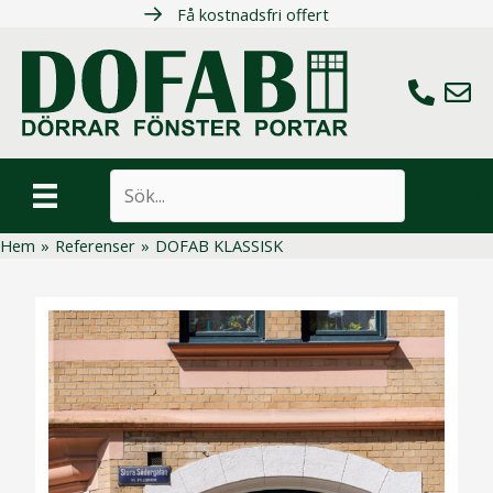
Hoppa
Få kostnadsfri offert
till
innehåll
Ring oss
Maila 
Sök
Hem
»
Referenser
»
DOFAB KLASSISK