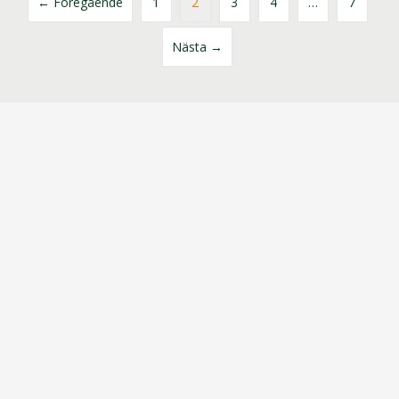
← Föregående
1
2
3
4
…
7
Nästa →