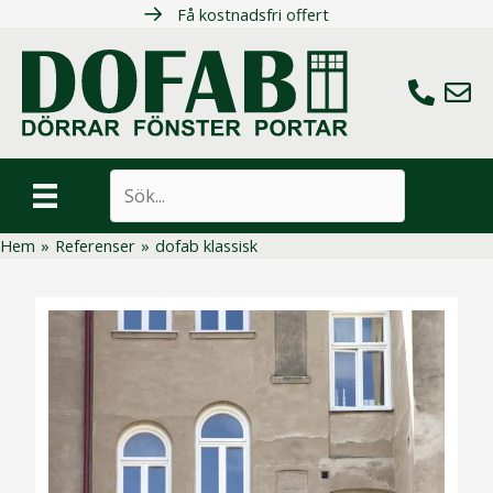
Hoppa
Få kostnadsfri offert
till
innehåll
Ring oss
Maila 
Sök
Hem
»
Referenser
»
dofab klassisk