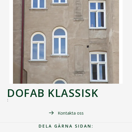
DOFAB KLASSISK
:
Kontakta oss
DELA GÄRNA SIDAN: