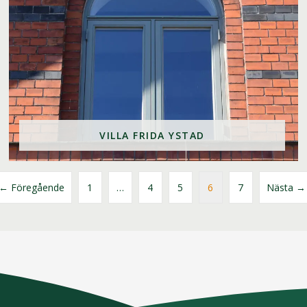
VILLA FRIDA YSTAD
← Föregående
1
…
4
5
6
7
Nästa →