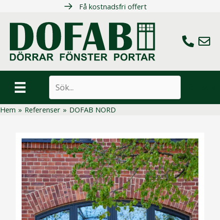
Hoppa
Få kostnadsfri offert
till
innehåll
Ring oss
Maila 
Sök
Hem
»
Referenser
»
DOFAB NORD