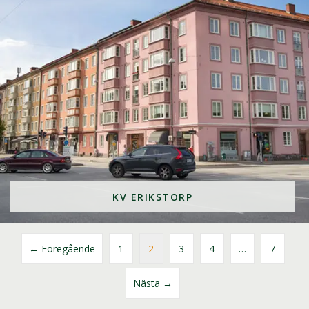
KV ERIKSTORP
← Föregående
1
2
3
4
…
7
Nästa →