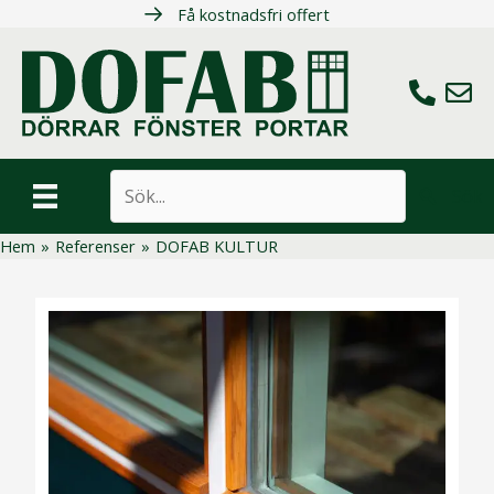
Hoppa
Få kostnadsfri offert
till
innehåll
Ring oss
Maila 
Sök
Hem
»
Referenser
»
DOFAB KULTUR