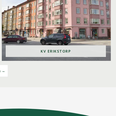
KV ERIKSTORP
a →