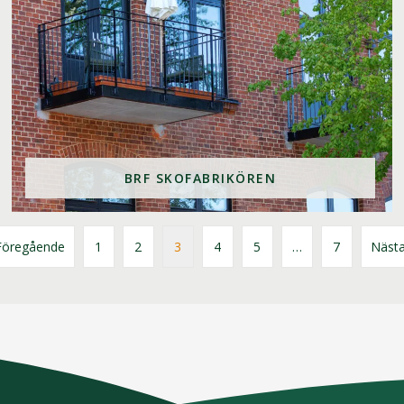
BRF SKOFABRIKÖREN
öregående
1
2
3
4
5
…
7
Näst