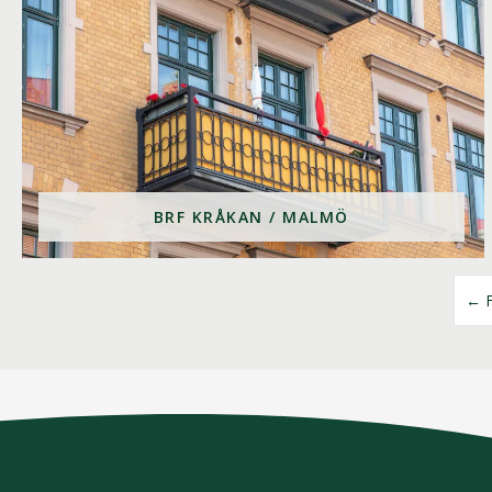
BRF KRÅKAN / MALMÖ
← F