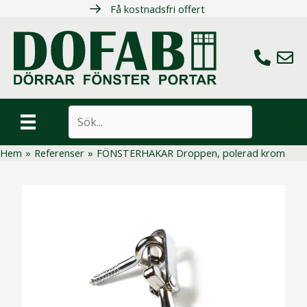
Hoppa
Få kostnadsfri offert
till
innehåll
Ring oss
Maila 
Sök
Hem
»
Referenser
»
FÖNSTERHAKAR Droppen, polerad krom