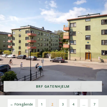
BRF GATENHJELM
← Föregående
1
2
3
4
…
7