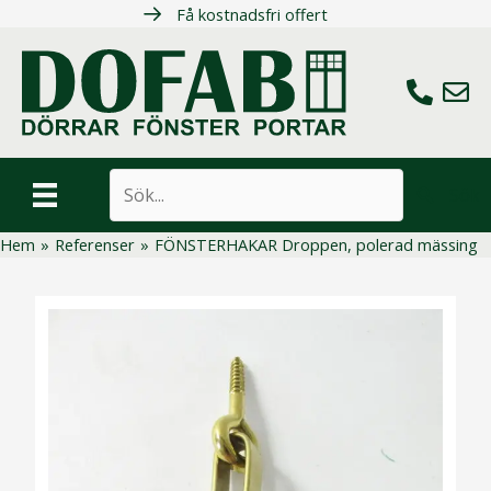
Hoppa
Få kostnadsfri offert
till
innehåll
Ring oss
Maila 
Sök
Hem
»
Referenser
»
FÖNSTERHAKAR Droppen, polerad mässing