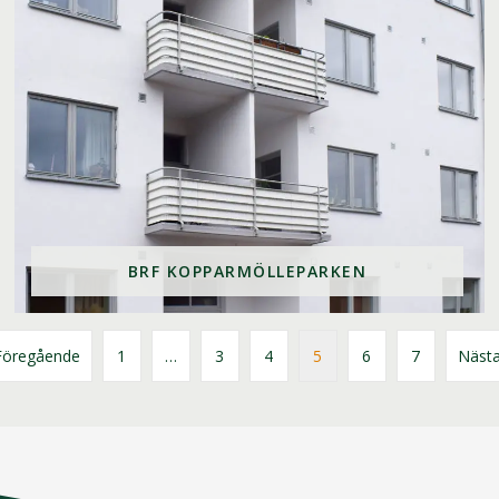
BRF KOPPARMÖLLEPARKEN
öregående
1
…
3
4
5
6
7
Näst