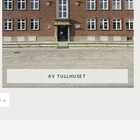
KV TULLHUSET
a →