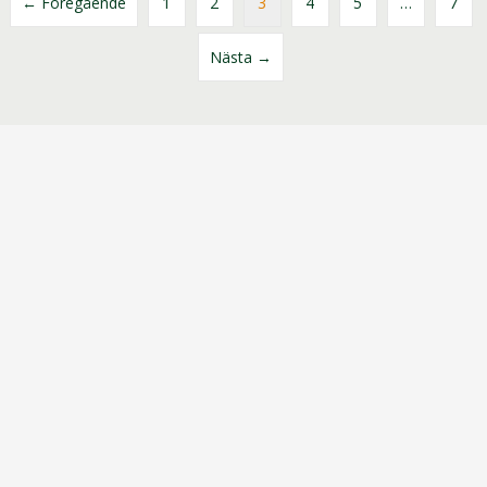
← Föregående
1
2
3
4
5
…
7
Nästa →