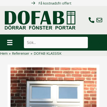
Hoppa
Få kostnadsfri offert
till
innehåll
Ring oss
Maila 
Sök
Hem
»
Referenser
»
DOFAB KLASSISK