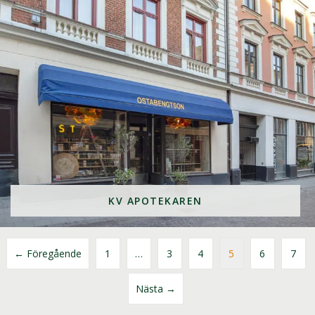
KV APOTEKAREN
← Föregående
1
…
3
4
5
6
7
Nästa →