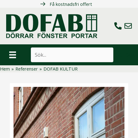
Hoppa
Få kostnadsfri offert
till
innehåll
Ring oss
Maila 
Sök
Hem
»
Referenser
»
DOFAB KULTUR