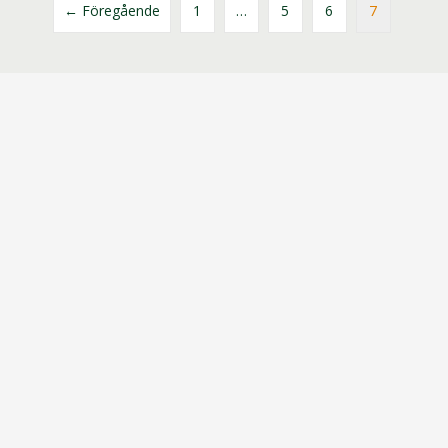
← Föregående
1
…
5
6
7