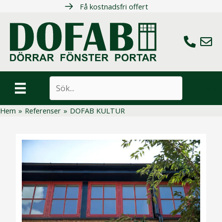
Hoppa
Få kostnadsfri offert
till
innehåll
Ring oss
Maila 
Sök
Hem
»
Referenser
»
DOFAB KULTUR