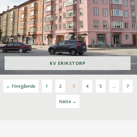
KV ERIKSTORP
← Föregående
1
2
3
4
5
…
7
Nästa →