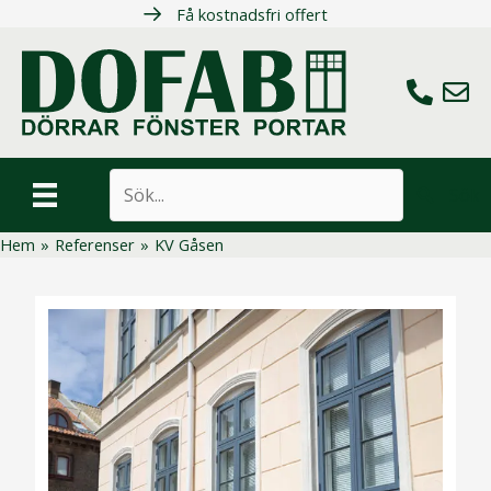
Hoppa
Få kostnadsfri offert
till
innehåll
Ring oss
Maila 
Sök
Hem
»
Referenser
»
KV Gåsen