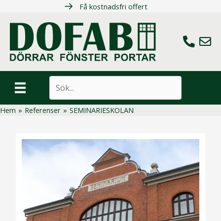
Hoppa
Få kostnadsfri offert
till
innehåll
Ring oss
Maila 
Sök
Hem
»
Referenser
»
SEMINARIESKOLAN