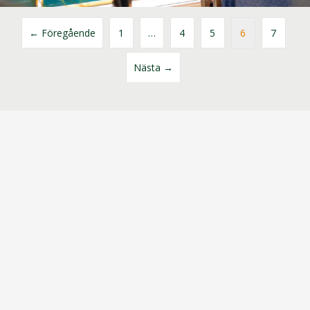
← Föregående
1
…
4
5
6
7
Nästa →