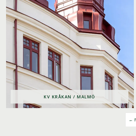
KV KRÅKAN / MALMÖ
← F