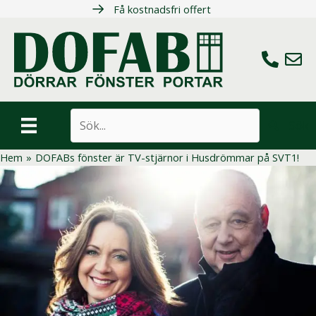
Hoppa
Få kostnadsfri offert
till
innehåll
Ring oss
Maila 
Sök
Hem
»
DOFABs fönster är TV-stjärnor i Husdrömmar på SVT1!