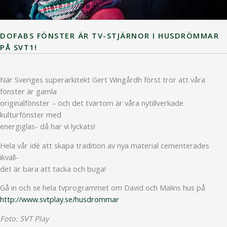
DOFABS FÖNSTER ÄR TV-STJÄRNOR I HUSDRÖMMAR
PÅ SVT1!
När Sveriges superarkitekt Gert Wingårdh först tror att våra
fönster är gamla
originalfönster – och det tvärtom är våra nytillverkade
kulturfönster med
energiglas- då har vi lyckats!
Hela vår idé att skapa tradition av nya material cementerades
ikväll-
det är bara att tacka och buga!
Gå in och se hela tvprogrammet om David och Malins hus på
http://www.svtplay.se/husdrommar
Foto: SVT Play