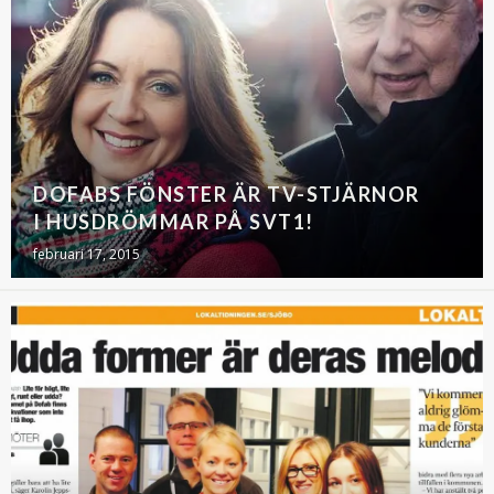
DOFABS FÖNSTER ÄR TV-STJÄRNOR
I HUSDRÖMMAR PÅ SVT1!
februari 17, 2015