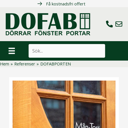
Hoppa
Få kostnadsfri offert
till
innehåll
Ring oss
Maila 
Sök
Hem
»
Referenser
»
DOFABPORTEN