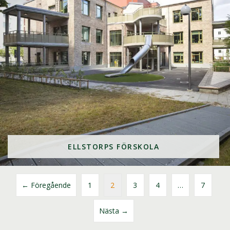
ELLSTORPS FÖRSKOLA
← Föregående
1
2
3
4
…
7
Nästa →