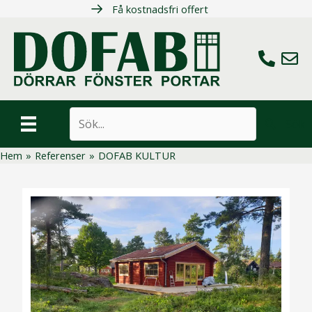
Hoppa
Få kostnadsfri offert
till
innehåll
Ring oss
Maila 
Sök
Hem
»
Referenser
»
DOFAB KULTUR