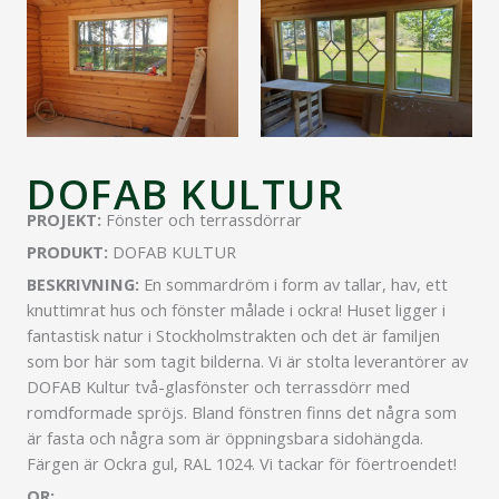
DOFAB KULTUR
PROJEKT:
Fönster och terrassdörrar
PRODUKT:
DOFAB KULTUR
BESKRIVNING:
En sommardröm i form av tallar, hav, ett
knuttimrat hus och fönster målade i ockra! Huset ligger i
fantastisk natur i Stockholmstrakten och det är familjen
som bor här som tagit bilderna. Vi är stolta leverantörer av
DOFAB Kultur två-glasfönster och terrassdörr med
romdformade spröjs. Bland fönstren finns det några som
är fasta och några som är öppningsbara sidohängda.
Färgen är Ockra gul, RAL 1024. Vi tackar för föertroendet!
OR: