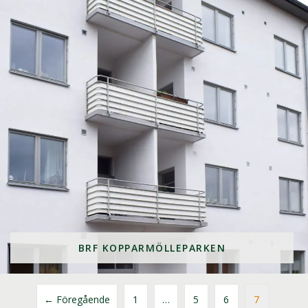
BRF KOPPARMÖLLEPARKEN
← Föregående
1
…
5
6
7