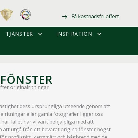
Få kostnadsfri offert
TJÄNSTER
INSPIRATION
 FÖNSTER
ter originalritningar
fastighet dess ursprungliga utseende genom att
alritningar eller gamla fotografier ligger oss
här fallet har vi varit behjälpliga med att
m att utgå från ett bevarat originalfönster högst
mför profilsnitt, karmmått och bågbredd med de