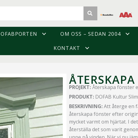
DOFABPORTEN
OM OSS – SEDAN 2004
KONTAKT
ÅTERSKAPA
PROJEKT:
Återskapa fönster ef
PRODUKT:
DOFAB Kultur Slim
BESKRIVNING:
Att återge en 
återskapa fönster efter origin
mycket varmt om hjärtat. I det 
återställa det som varit geno
uppe på vinden. När vi nu jä