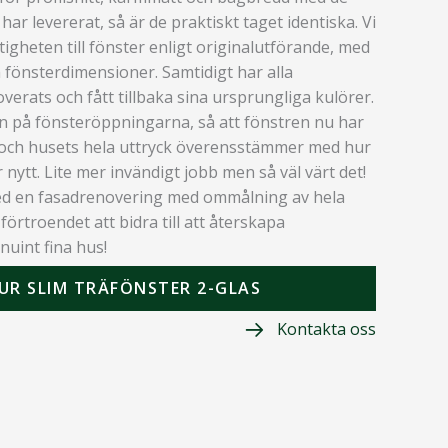
ar levererat, så är de praktiskt taget identiska. Vi
stigheten till fönster enligt originalutförande, med
 fönsterdimensioner. Samtidigt har alla
verats och fått tillbaka sina ursprungliga kulörer.
ken på fönsteröppningarna, så att fönstren nu har
 och husets hela uttryck överensstämmer med hur
 nytt. Lite mer invändigt jobb men så väl värt det!
med en fasadrenovering med ommålning av hela
 förtroendet att bidra till att återskapa
nuint fina hus!
UR SLIM TRÄFÖNSTER 2-GLAS
Kontakta oss