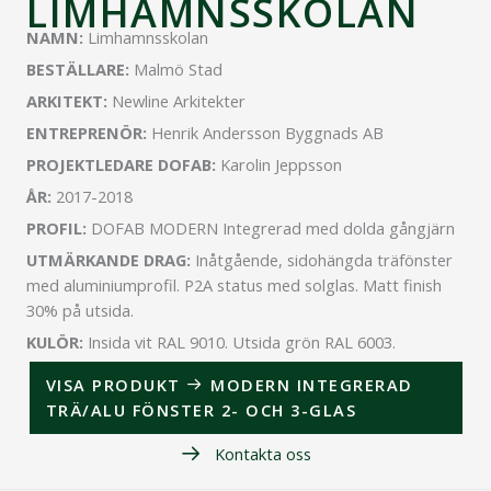
LIMHAMNSSKOLAN
NAMN:
Limhamnsskolan
BESTÄLLARE:
Malmö Stad
ARKITEKT:
Newline Arkitekter
ENTREPRENÖR:
Henrik Andersson Byggnads AB
PROJEKTLEDARE DOFAB:
Karolin Jeppsson
ÅR:
2017-2018
PROFIL:
DOFAB MODERN Integrerad med dolda gångjärn
UTMÄRKANDE DRAG:
Inåtgående, sidohängda träfönster
med aluminiumprofil. P2A status med solglas. Matt finish
30% på utsida.
KULÖR:
Insida vit RAL 9010. Utsida grön RAL 6003.
VISA PRODUKT
MODERN INTEGRERAD
TRÄ/ALU FÖNSTER 2- OCH 3-GLAS
Kontakta oss