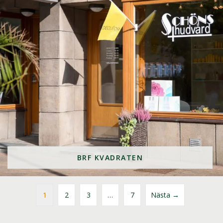
BRF KVADRATEN
1
2
3
…
7
Nästa →