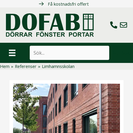
Hoppa
Få kostnadsfri offert
till
innehåll
Ring oss
Maila 
Sök
Hem
»
Referenser
»
Limhamnsskolan