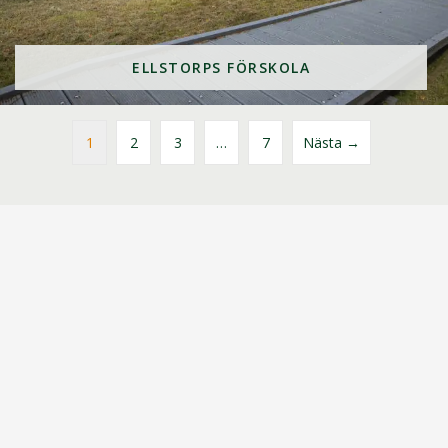
ELLSTORPS FÖRSKOLA
1
2
3
…
7
Nästa →