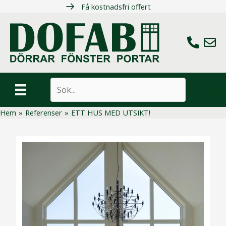
Hoppa
Få kostnadsfri offert
till
innehåll
Ring oss
Maila 
Sök
Hem
»
Referenser
»
ETT HUS MED UTSIKT!