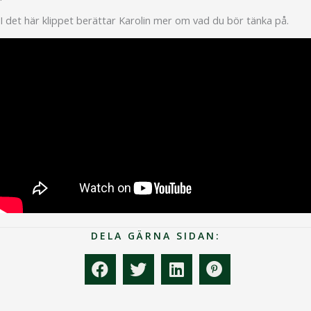
I det här klippet berättar Karolin mer om vad du bör tänka på.
DELA GÄRNA SIDAN: