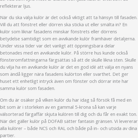
reflekterar ljus.
När du ska välja kulör är det också viktigt att ta hänsyn till fasaden.
Vill du att fönstret eller dörren ska sticka ut eller smälta in? En
kulör som liknar fasadens minskar fönstrets eller dörrens
betydelse samtidigt som en avvikande kulör framhäver detaljerna.
Under vissa tider var det vanligt att öppningsbara delar
betonades med en avvikande kulör. På större hus kunde också
fönsteromfattningarna färgsättas så att de skulle likna sten. Skulle
du vilja ha en avvikande kulör är det en god idé att välja en nyans
som ändå ligger nära fasadens kulörton eller svarthet. Det ger
huset ett enhetligt intryck även om fönster och dörrar inte har
samma kulör som fasaden.
Om du är osäker på vilken kulör du har idag så försök få med en
bit som är i storleken av en gammal 5-krona så kan varje
välsorterad färgaffär skjuta kulören till dig och du får en exakt ton.
När det gäller kulör på DOFAB sätter fantasin gränsen. Vi levererar
alla kulörer – både NCS och RAL och både på in- och utsida av dina
partier.