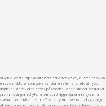
Vilken kulör du väljer är inte bara ett estetiskt val, kulören är också
en av de faktorer som påverkar dörren eller fönstrets uttryck,
upplevda storlek eller intryck på fasaden. Mörka kulörer förstärker
profilen och gör att ytorna ser ut att ligga djupare in. Ljusa men
starka kulörer får motsatt effekt där ytorna ser ut att ligga längre
ut. Vad som syns mest är blanka och ljusa kulörer eftersom de