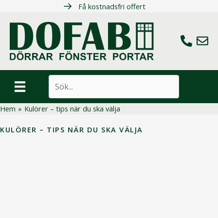
Hoppa
Få kostnadsfri offert
till
innehåll
Ring oss
Maila 
Sök
Hem
»
Kulörer – tips när du ska välja
KULÖRER – TIPS NÄR DU SKA VÄLJA