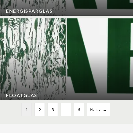
ENERGISPARGLAS
FLOATGLAS
1
2
3
…
6
Nästa →