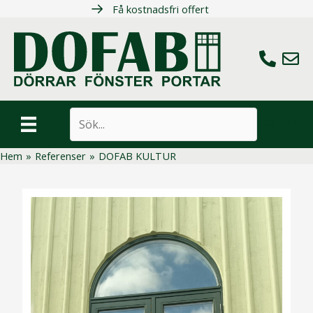
Hoppa
Få kostnadsfri offert
till
innehåll
Ring oss
Maila 
Sök
Hem
»
Referenser
»
DOFAB KULTUR