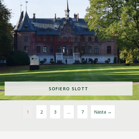
SOFIERO SLOTT
1
2
3
…
7
Nästa →