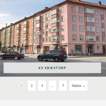
KV ERIKSTORP
1
2
3
…
7
Nästa →