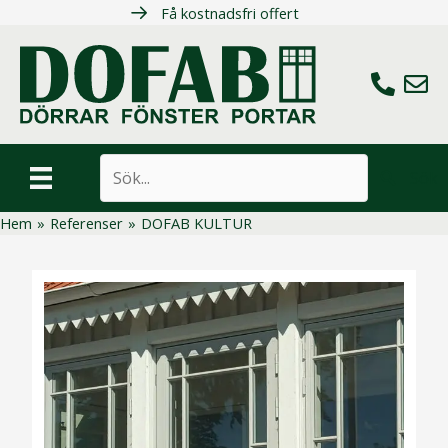
Hoppa
Få kostnadsfri offert
till
innehåll
Ring oss
Maila 
Sök
Hem
»
Referenser
»
DOFAB KULTUR