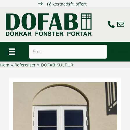
Hoppa
Få kostnadsfri offert
till
innehåll
Ring oss
Maila 
Sök
Hem
»
Referenser
»
DOFAB KULTUR