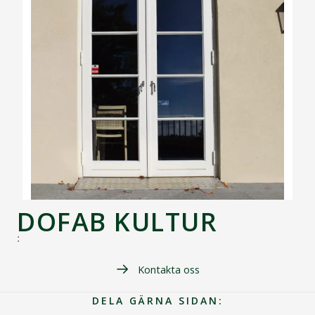
DOFAB KULTUR
:
Kontakta oss
DELA GÄRNA SIDAN: