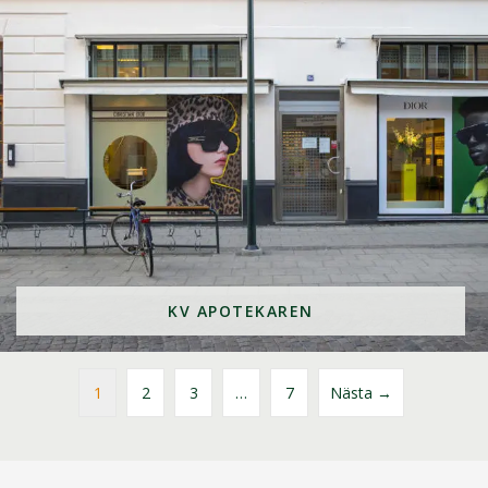
KV APOTEKAREN
1
2
3
…
7
Nästa →