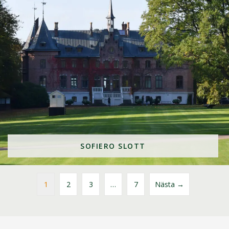
SOFIERO SLOTT
1
2
3
…
7
Nästa →