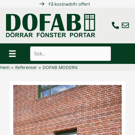
Hoppa
Få kostnadsfri offert
till
innehåll
Ring oss
Maila 
Sök
Hem
»
Referenser
»
DOFAB MODERN