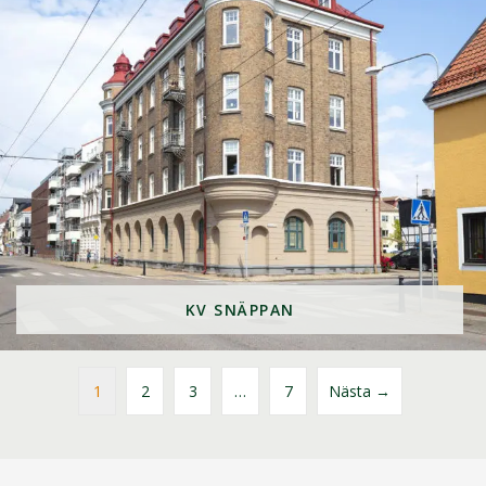
KV SNÄPPAN
1
2
3
…
7
Nästa →