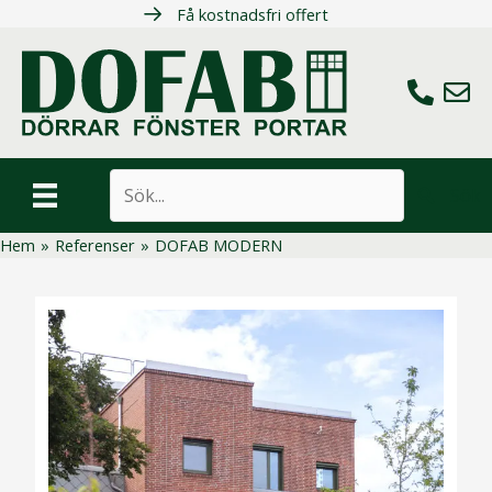
Hoppa
Få kostnadsfri offert
till
innehåll
Ring oss
Maila 
Sök
Hem
»
Referenser
»
DOFAB MODERN