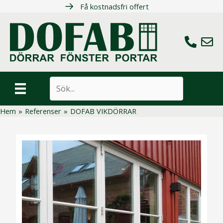
Hoppa
Få kostnadsfri offert
till
innehåll
Ring oss
Maila 
Sök
Hem
»
Referenser
»
DOFAB VIKDÖRRAR