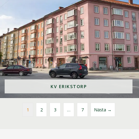
KV ERIKSTORP
1
2
3
…
7
Nästa →