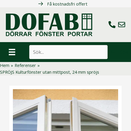
Hoppa
Få kostnadsfri offert
till
innehåll
Ring oss
Maila 
Sök
Hem
»
Referenser
»
SPRÖJS Kulturfönster utan mittpost, 24 mm spröjs