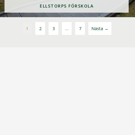
ELLSTORPS FÖRSKOLA
1
2
3
…
7
Nästa →