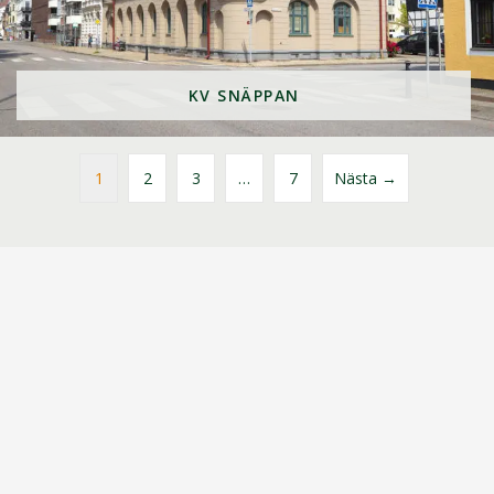
KV SNÄPPAN
1
2
3
…
7
Nästa →