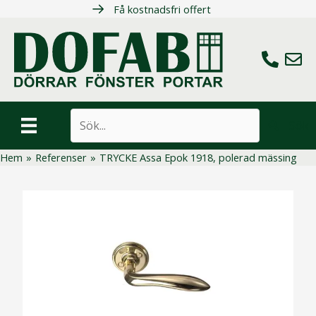
Hoppa
Få kostnadsfri offert
till
innehåll
Ring oss
Maila 
Sök
Hem
»
Referenser
»
TRYCKE Assa Epok 1918, polerad mässing