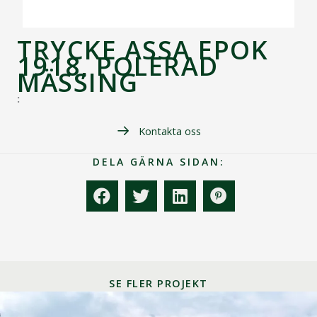
TRYCKE ASSA EPOK
1918, POLERAD
MÄSSING
:
Kontakta oss
DELA GÄRNA SIDAN:
SE FLER PROJEKT