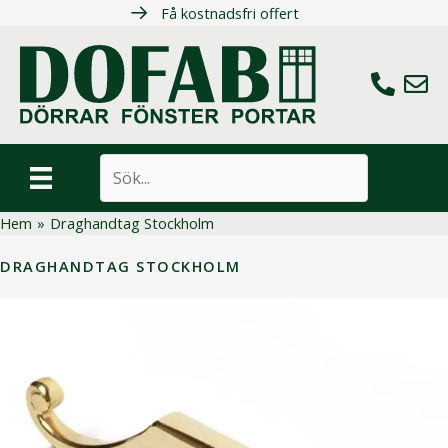
Hoppa
Få kostnadsfri offert
till
innehåll
Ring oss
Maila 
Sök
Hem
»
Draghandtag Stockholm
DRAGHANDTAG STOCKHOLM