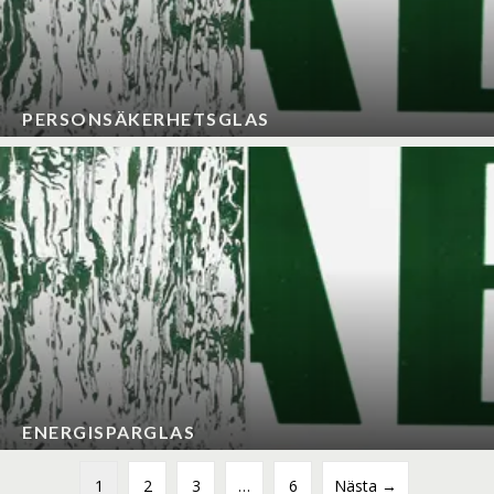
PERSONSÄKERHETSGLAS
ENERGISPARGLAS
1
2
3
…
6
Nästa →