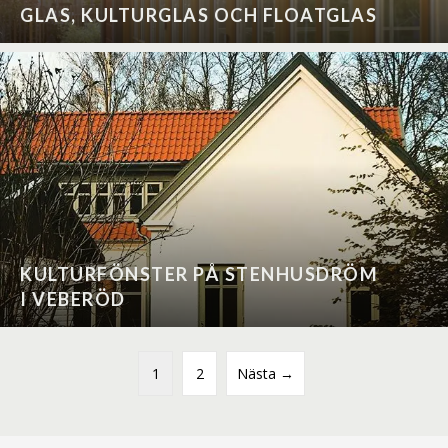
GLAS, KULTURGLAS OCH FLOATGLAS
KULTURFÖNSTER PÅ STENHUSDRÖM
I VEBERÖD
1
2
Nästa →