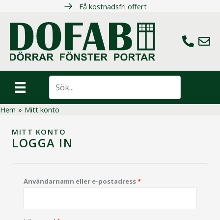
Hoppa
Få kostnadsfri offert
till
innehåll
Ring oss
Maila 
Sök
Hem
»
Mitt konto
MITT KONTO
LOGGA IN
Obligatoriskt
Användarnamn eller e-postadress
*