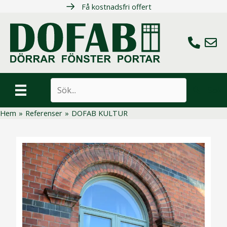
Hoppa
Få kostnadsfri offert
till
innehåll
Ring oss
Maila 
Sök
Hem
»
Referenser
»
DOFAB KULTUR