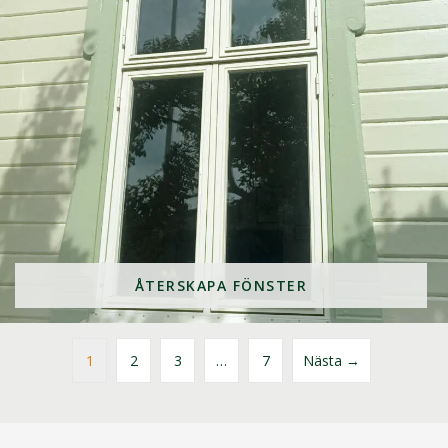
ÅTERSKAPA FÖNSTER
1
2
3
…
7
Nästa →