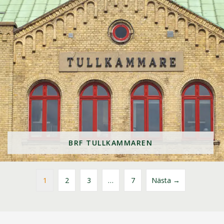
BRF TULLKAMMAREN
1
2
3
…
7
Nästa →