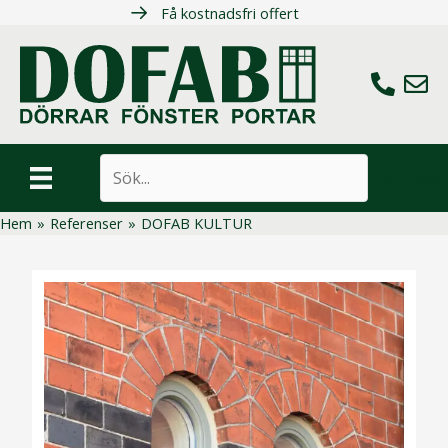
Hoppa
Få kostnadsfri offert
till
innehåll
Ring oss
Maila 
Sök
Hem
»
Referenser
»
DOFAB KULTUR