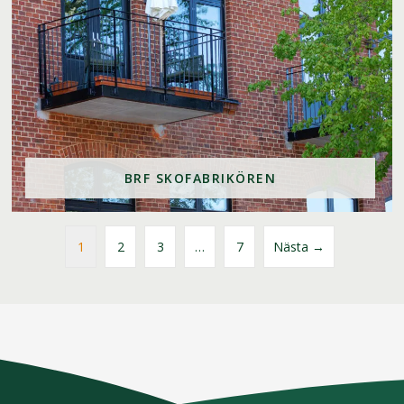
BRF SKOFABRIKÖREN
1
2
3
…
7
Nästa →