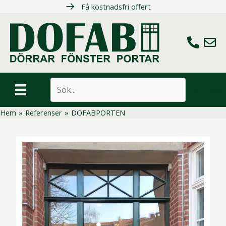
Hoppa
Få kostnadsfri offert
till
innehåll
Ring oss
Maila 
Sök
Hem
»
Referenser
»
DOFABPORTEN