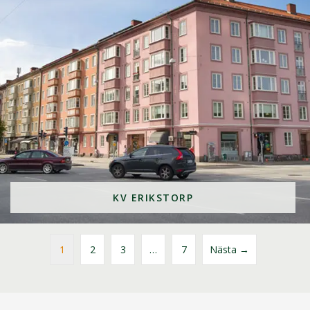
KV ERIKSTORP
1
2
3
…
7
Nästa →