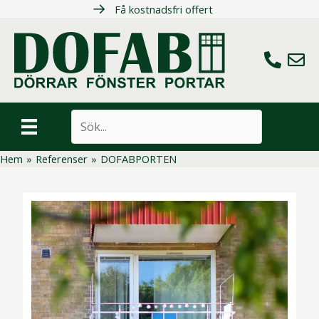
Hoppa
Få kostnadsfri offert
till
innehåll
Ring oss
Maila 
Sök
Hem
»
Referenser
»
DOFABPORTEN