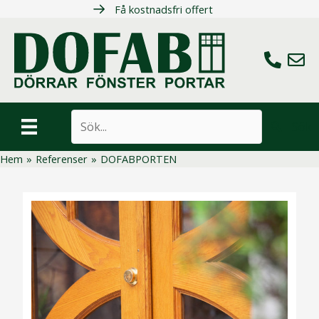
Hoppa
Få kostnadsfri offert
till
innehåll
Ring oss
Maila 
Sök
Hem
»
Referenser
»
DOFABPORTEN