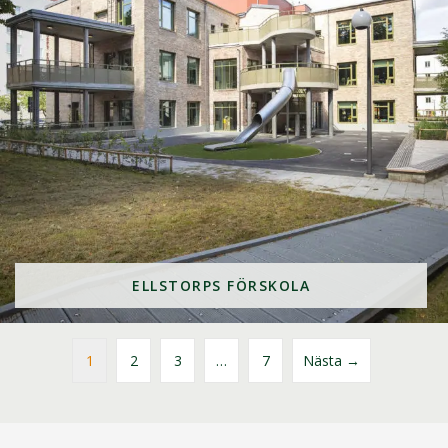
ELLSTORPS FÖRSKOLA
1
2
3
…
7
Nästa →