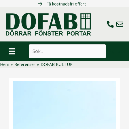
Hoppa
Få kostnadsfri offert
till
innehåll
Ring oss
Maila 
Sök
Hem
»
Referenser
»
DOFAB KULTUR