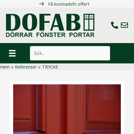
Hoppa
Få kostnadsfri offert
till
innehåll
Ring oss
Maila 
Sök
Hem
»
Referenser
»
TRYCKE